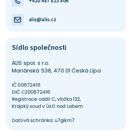
+420 487 823 806
alis@alis.cz
Sídlo společnosti
ALIS spol. s r.o.
Mariánská 538, 470 01 Česká Lípa
IČ 00672416
DIČ CZ00672416
Registrace oddíl C, vložka 132,
Krajský soud v Ústí nad Labem
Datová schránka: u7gikm7