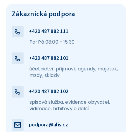
Zákaznická podpora
+420 487 882 111
Po-Pá 08:00 - 15:30
+420 487 882 101
účetnictví, příjmové agendy, majetek,
mzdy, sklady
+420 487 882 102
spisová služba, evidence obyvatel,
vidimace, hřbitovy a další
podpora@alis.cz