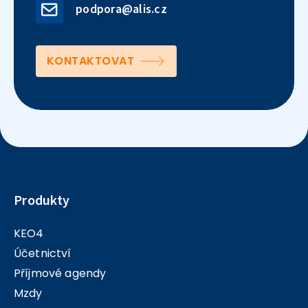
podpora@alis.cz
KONTAKTOVAT
Produkty
KEO4
Účetnictví
Příjmové agendy
Mzdy