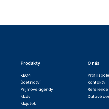
Produkty
O nás
KEO4
Profil spol
Účetnictví
Kontakty
Příjmové agendy
Reference
Mzdy
Datové ce
Majetek