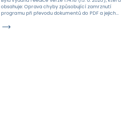
Byla vydána reedice verze 1.14.18 (15. 6. 2026), která
obsahuje: Oprava chyby způsobující zamrznutí
programu při převodu dokumentů do PDF a jejich
následném exportu na disk.