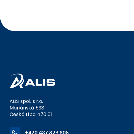
ručnímu vyplnění přímo v hlášení.
ALIS spol. s r.o.
Mariánská 538
Česká Lípa 470 01
+420 487 823 806