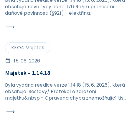
Byla vydána reedice verze 1.14.18 (15. 6. 2026), která
obsahuje nové typy daně: 176 Režim přenesení
daňové povinnosti (§92f) - elektřina
576&nbsp;Režim přenesení daňové povinnosti
(§92f) - elektřina
KEO4 Majetek
15. 06. 2026
Majetek – 1.14.18
Byla vydána reedice verze 1.14.18 (15. 6. 2026), která
obsahuje: Sestavy/ Protokol o zařazení
majetku&nbsp;- Opravena chyba znemožňující tisk
protokolu o zařazení majetku. Karta majetku /
Transfery / Detail – AU 403 - Odstraněn problém s
vyplněním AU u transferu.