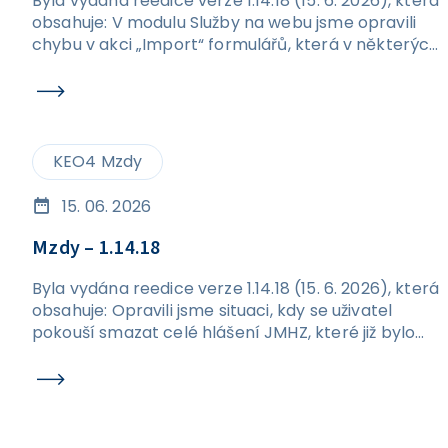
Byla vydána reedice verze 1.14.18 (15. 6. 2026), která
obsahuje: V modulu Služby na webu jsme opravili
chybu v akci „Import“ formulářů, která v některých
případech způsobovala vznik duplicitních
formulářů.
KEO4 Mzdy
15. 06. 2026
Mzdy – 1.14.18
Byla vydána reedice verze 1.14.18 (15. 6. 2026), která
obsahuje: Opravili jsme situaci, kdy se uživatel
pokouší smazat celé hlášení JMHZ, které již bylo
odesláno. Nově se při pokusu o smazání odeslaného
podání zobrazí hláška a nedojde k promazání dat v
rámci hlášení. Ošetřili jsme kontroly na formuláři
JMHZ v případech, kdy nejsou vyplněny údaje OIČ a
ID PPV. Po opravě by již nic nemělo bránit jejich