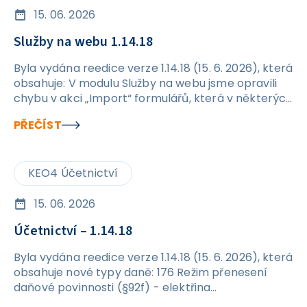
15. 06. 2026
Služby na webu 1.14.18
Byla vydána reedice verze 1.14.18 (15. 6. 2026), která
obsahuje: V modulu Služby na webu jsme opravili
chybu v akci „Import“ formulářů, která v některých
případech způsobovala vznik duplicitních
PŘEČÍST
formulářů.
KEO4 Účetnictví
15. 06. 2026
Účetnictví – 1.14.18
Byla vydána reedice verze 1.14.18 (15. 6. 2026), která
obsahuje nové typy daně: 176 Režim přenesení
daňové povinnosti (§92f) - elektřina
576&nbsp;Režim přenesení daňové povinnosti