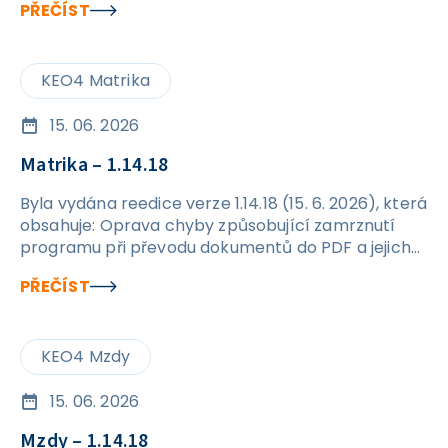
PŘEČÍST
(§92f) - elektřina
KEO4 Matrika
15. 06. 2026
Matrika – 1.14.18
Byla vydána reedice verze 1.14.18 (15. 6. 2026), která
obsahuje: Oprava chyby způsobující zamrznutí
programu při převodu dokumentů do PDF a jejich
následném exportu na disk.
PŘEČÍST
KEO4 Mzdy
15. 06. 2026
Mzdy – 1.14.18