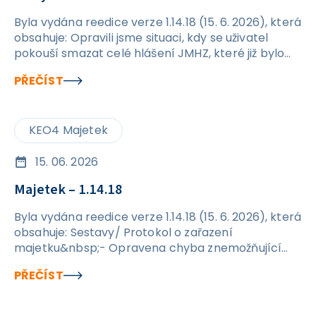
Byla vydána reedice verze 1.14.18 (15. 6. 2026), která
obsahuje: Opravili jsme situaci, kdy se uživatel
pokouší smazat celé hlášení JMHZ, které již bylo
odesláno. Nově se při pokusu o smazání
PŘEČÍST
odeslaného podání zobrazí hláška a nedojde k
promazání dat v rámci hlášení. Ošetřili jsme
kontroly na formuláři JMHZ v případech, kdy
KEO4 Majetek
nejsou vyplněny údaje OIČ a ID PPV. Po opravě by
již nic nemělo bránit jejich ručnímu vyplnění přímo
v hlášení.
15. 06. 2026
Majetek – 1.14.18
Byla vydána reedice verze 1.14.18 (15. 6. 2026), která
obsahuje: Sestavy/ Protokol o zařazení
majetku&nbsp;- Opravena chyba znemožňující
tisk protokolu o zařazení majetku. Karta majetku /
PŘEČÍST
Transfery / Detail – AU 403 - Odstraněn problém s
vyplněním AU u transferu.