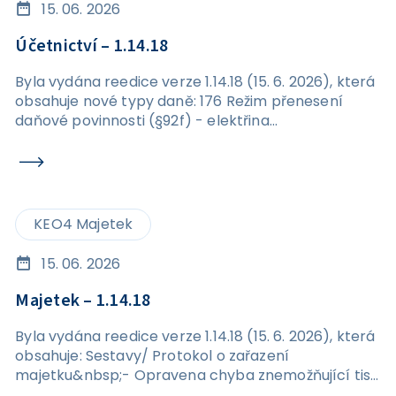
15. 06. 2026
Účetnictví – 1.14.18
Byla vydána reedice verze 1.14.18 (15. 6. 2026), která
obsahuje nové typy daně: 176 Režim přenesení
daňové povinnosti (§92f) - elektřina
576&nbsp;Režim přenesení daňové povinnosti
(§92f) - elektřina
KEO4 Majetek
15. 06. 2026
Majetek – 1.14.18
Byla vydána reedice verze 1.14.18 (15. 6. 2026), která
obsahuje: Sestavy/ Protokol o zařazení
majetku&nbsp;- Opravena chyba znemožňující tisk
protokolu o zařazení majetku. Karta majetku /