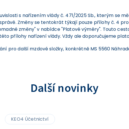
ouvislosti s nařízením vlády č. 471/2025 Sb., kterým se mě
ávě. Změny se tentokrát týkají pouze přílohy č. 4 pro 
romadné změny" v nabídce "Platové výměry". Touto cesto
o přílohy nařízení vlády. Vždy ale doporučujeme plato
vání pro další mzdové složky, konkrétně MS 5560 Náhra
Další novinky
KEO4 Účetnictví