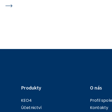
Transfery / Detail – AU 403 - Odstraněn problém s
vyplněním AU u transferu.
Produkty
O nás
KEO4
Profil spol
Účetnictví
Kontakty