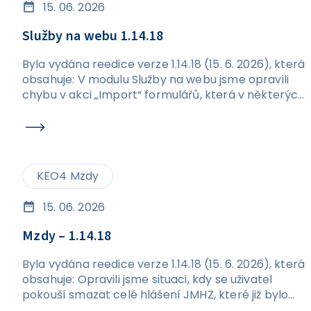
15. 06. 2026
Služby na webu 1.14.18
Byla vydána reedice verze 1.14.18 (15. 6. 2026), která
obsahuje: V modulu Služby na webu jsme opravili
chybu v akci „Import“ formulářů, která v některých
případech způsobovala vznik duplicitních
formulářů.
KEO4 Mzdy
15. 06. 2026
Mzdy – 1.14.18
Byla vydána reedice verze 1.14.18 (15. 6. 2026), která
obsahuje: Opravili jsme situaci, kdy se uživatel
pokouší smazat celé hlášení JMHZ, které již bylo
odesláno. Nově se při pokusu o smazání odeslaného