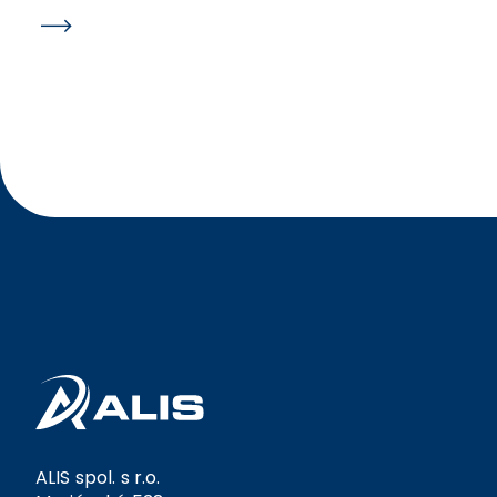
podání zobrazí hláška a nedojde k promazání dat v
rámci hlášení. Ošetřili jsme kontroly na formuláři
JMHZ v případech, kdy nejsou vyplněny údaje OIČ a
ID PPV. Po opravě by již nic nemělo bránit jejich
ručnímu vyplnění přímo v hlášení.
ALIS spol. s r.o.