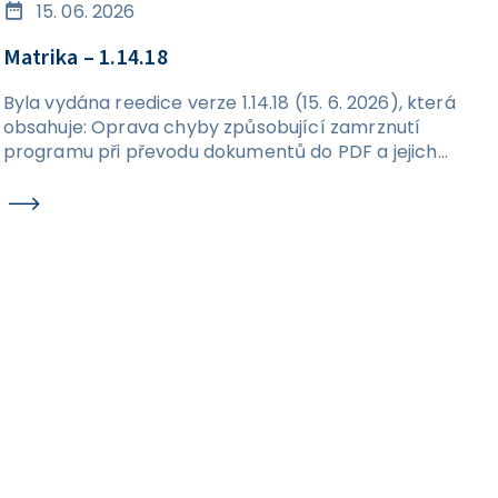
15. 06. 2026
Matrika – 1.14.18
Byla vydána reedice verze 1.14.18 (15. 6. 2026), která
obsahuje: Oprava chyby způsobující zamrznutí
programu při převodu dokumentů do PDF a jejich
následném exportu na disk.