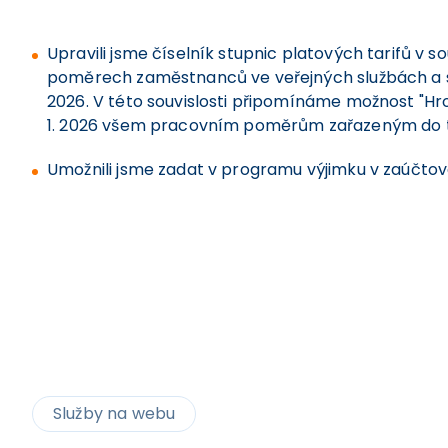
Upravili jsme číselník stupnic platových tarifů v s
poměrech zaměstnanců ve veřejných službách a spr
2026. V této souvislosti připomínáme možnost "H
1. 2026 všem pracovním poměrům zařazeným do tét
Umožnili jsme zadat v programu výjimku v zaúčto
Služby na webu