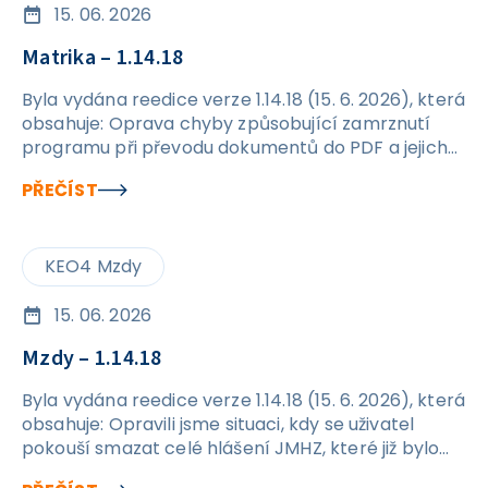
15. 06. 2026
Matrika – 1.14.18
Byla vydána reedice verze 1.14.18 (15. 6. 2026), která
obsahuje: Oprava chyby způsobující zamrznutí
programu při převodu dokumentů do PDF a jejich
následném exportu na disk.
PŘEČÍST
KEO4 Mzdy
15. 06. 2026
Mzdy – 1.14.18
Byla vydána reedice verze 1.14.18 (15. 6. 2026), která
obsahuje: Opravili jsme situaci, kdy se uživatel
pokouší smazat celé hlášení JMHZ, které již bylo
odesláno. Nově se při pokusu o smazání