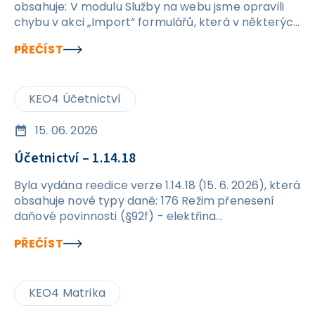
obsahuje: V modulu Služby na webu jsme opravili
chybu v akci „Import“ formulářů, která v některých
případech způsobovala vznik duplicitních
PŘEČÍST
formulářů.
KEO4 Účetnictví
15. 06. 2026
Účetnictví – 1.14.18
Byla vydána reedice verze 1.14.18 (15. 6. 2026), která
obsahuje nové typy daně: 176 Režim přenesení
daňové povinnosti (§92f) - elektřina
576&nbsp;Režim přenesení daňové povinnosti
PŘEČÍST
(§92f) - elektřina
KEO4 Matrika