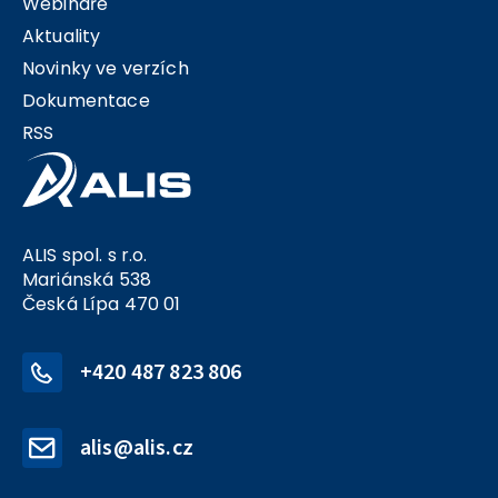
Webináře
Aktuality
Novinky ve verzích
Dokumentace
RSS
ALIS spol. s r.o.
Mariánská 538
Česká Lípa 470 01
+420 487 823 806
alis@alis.cz