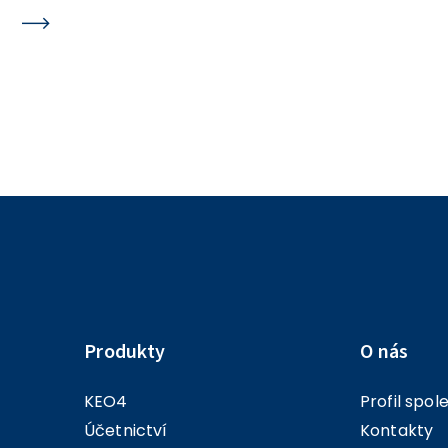
Transfery / Detail – AU 403 - Odstraněn problém s
vyplněním AU u transferu.
Produkty
O nás
KEO4
Profil spol
Účetnictví
Kontakty