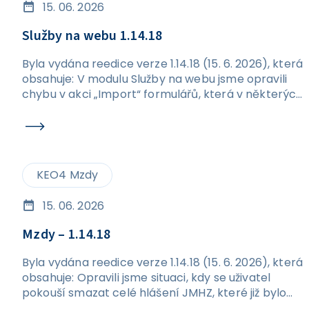
15. 06. 2026
Služby na webu 1.14.18
Byla vydána reedice verze 1.14.18 (15. 6. 2026), která
obsahuje: V modulu Služby na webu jsme opravili
chybu v akci „Import“ formulářů, která v některých
případech způsobovala vznik duplicitních
formulářů.
KEO4 Mzdy
15. 06. 2026
Mzdy – 1.14.18
Byla vydána reedice verze 1.14.18 (15. 6. 2026), která
obsahuje: Opravili jsme situaci, kdy se uživatel
pokouší smazat celé hlášení JMHZ, které již bylo
odesláno. Nově se při pokusu o smazání odeslaného