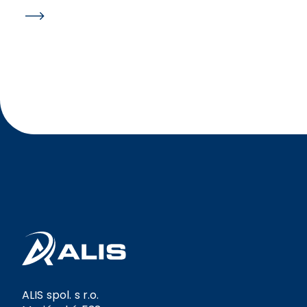
podání zobrazí hláška a nedojde k promazání dat v
rámci hlášení. Ošetřili jsme kontroly na formuláři
JMHZ v případech, kdy nejsou vyplněny údaje OIČ a
ID PPV. Po opravě by již nic nemělo bránit jejich
ručnímu vyplnění přímo v hlášení.
ALIS spol. s r.o.