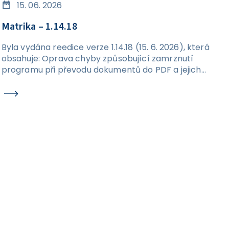
15. 06. 2026
Matrika – 1.14.18
Byla vydána reedice verze 1.14.18 (15. 6. 2026), která
obsahuje: Oprava chyby způsobující zamrznutí
programu při převodu dokumentů do PDF a jejich
následném exportu na disk.