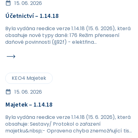
15. 06. 2026
Účetnictví – 1.14.18
Byla vydána reedice verze 1.14.18 (15. 6. 2026), která
obsahuje nové typy daně: 176 Režim přenesení
daňové povinnosti (§92f) - elektřina
576&nbsp;Režim přenesení daňové povinnosti
(§92f) - elektřina
KEO4 Majetek
15. 06. 2026
Majetek – 1.14.18
Byla vydána reedice verze 1.14.18 (15. 6. 2026), která
obsahuje: Sestavy/ Protokol o zařazení
majetku&nbsp;- Opravena chyba znemožňující tisk
protokolu o zařazení majetku. Karta majetku /