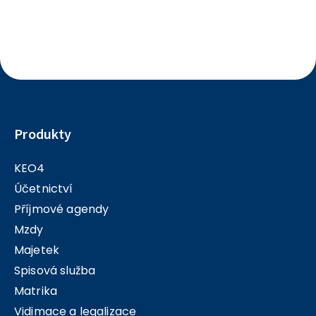
vyplněním AU u transferu.
Produkty
KEO4
Účetnictví
Příjmové agendy
Mzdy
Majetek
Spisová služba
Matrika
Vidimace a legalizace