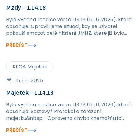
Mzdy – 1.14.18
Byla vydána reedice verze 1.14.18 (15. 6. 2026), která
obsahuje: Opravili jsme situaci, kdy se uživatel
pokouší smazat celé hlášení JMHZ, které již bylo
odesláno. Nově se při pokusu o smazání
PŘEČÍST
odeslaného podání zobrazí hláška a nedojde k
promazání dat v rámci hlášení. Ošetřili jsme
kontroly na formuláři JMHZ v případech, kdy
KEO4 Majetek
nejsou vyplněny údaje OIČ a ID PPV. Po opravě by
již nic nemělo bránit jejich ručnímu vyplnění přímo
v hlášení.
15. 06. 2026
Majetek – 1.14.18
Byla vydána reedice verze 1.14.18 (15. 6. 2026), která
obsahuje: Sestavy/ Protokol o zařazení
majetku&nbsp;- Opravena chyba znemožňující
tisk protokolu o zařazení majetku. Karta majetku /
PŘEČÍST
Transfery / Detail – AU 403 - Odstraněn problém s