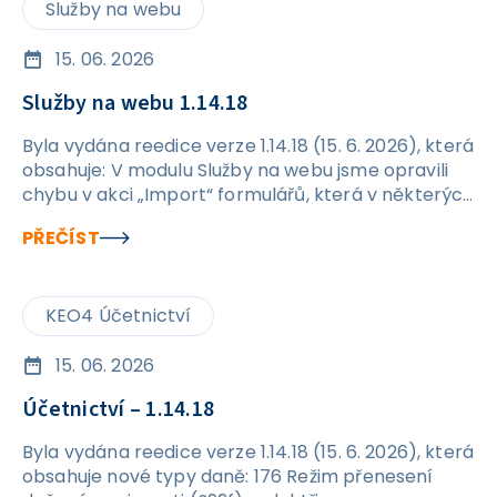
Služby na webu
15. 06. 2026
Služby na webu 1.14.18
Byla vydána reedice verze 1.14.18 (15. 6. 2026), která
obsahuje: V modulu Služby na webu jsme opravili
chybu v akci „Import“ formulářů, která v některých
případech způsobovala vznik duplicitních
PŘEČÍST
formulářů.
KEO4 Účetnictví
15. 06. 2026
Účetnictví – 1.14.18
Byla vydána reedice verze 1.14.18 (15. 6. 2026), která
obsahuje nové typy daně: 176 Režim přenesení