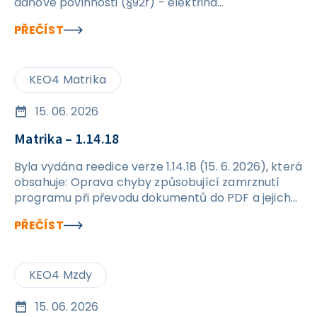
daňové povinnosti (§92f) - elektřina
576&nbsp;Režim přenesení daňové povinnosti
PŘEČÍST
(§92f) - elektřina
KEO4 Matrika
15. 06. 2026
Matrika – 1.14.18
Byla vydána reedice verze 1.14.18 (15. 6. 2026), která
obsahuje: Oprava chyby způsobující zamrznutí
programu při převodu dokumentů do PDF a jejich
následném exportu na disk.
PŘEČÍST
KEO4 Mzdy
15. 06. 2026