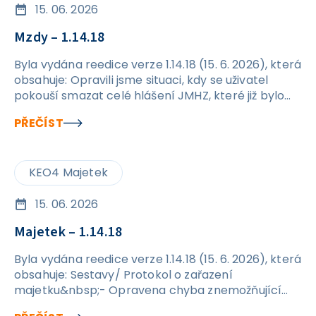
15. 06. 2026
Mzdy – 1.14.18
Byla vydána reedice verze 1.14.18 (15. 6. 2026), která
obsahuje: Opravili jsme situaci, kdy se uživatel
pokouší smazat celé hlášení JMHZ, které již bylo
odesláno. Nově se při pokusu o smazání
PŘEČÍST
odeslaného podání zobrazí hláška a nedojde k
promazání dat v rámci hlášení. Ošetřili jsme
kontroly na formuláři JMHZ v případech, kdy
KEO4 Majetek
nejsou vyplněny údaje OIČ a ID PPV. Po opravě by
již nic nemělo bránit jejich ručnímu vyplnění přímo
v hlášení.
15. 06. 2026
Majetek – 1.14.18
Byla vydána reedice verze 1.14.18 (15. 6. 2026), která
obsahuje: Sestavy/ Protokol o zařazení
majetku&nbsp;- Opravena chyba znemožňující
tisk protokolu o zařazení majetku. Karta majetku /