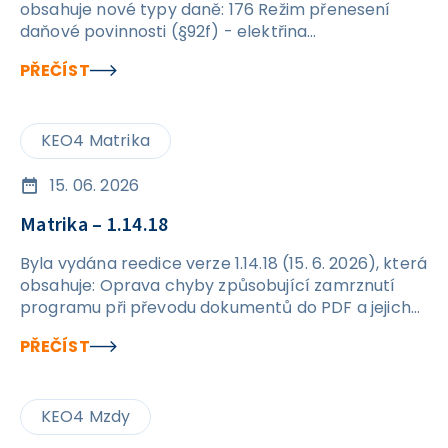
obsahuje nové typy daně: 176 Režim přenesení
daňové povinnosti (§92f) - elektřina
576&nbsp;Režim přenesení daňové povinnosti
PŘEČÍST
(§92f) - elektřina
KEO4 Matrika
15. 06. 2026
Matrika – 1.14.18
Byla vydána reedice verze 1.14.18 (15. 6. 2026), která
obsahuje: Oprava chyby způsobující zamrznutí
programu při převodu dokumentů do PDF a jejich
následném exportu na disk.
PŘEČÍST
KEO4 Mzdy