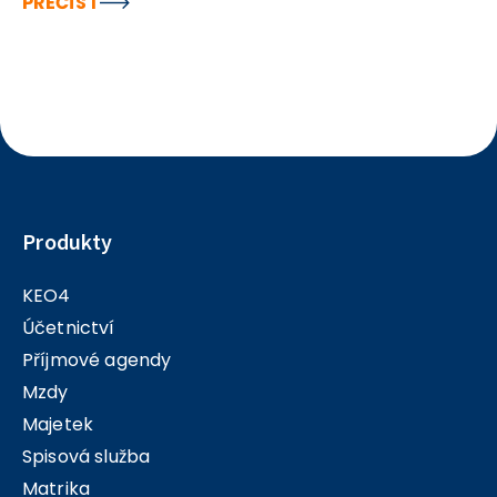
PŘEČÍST
Transfery / Detail – AU 403 - Odstraněn problém s
vyplněním AU u transferu.
Produkty
KEO4
Účetnictví
Příjmové agendy
Mzdy
Majetek
Spisová služba
Matrika