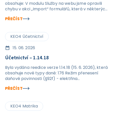
obsahuje: V modulu Služby na webu jsme opravili
chybu v akci „Import“ formulářů, která v některých
případech způsobovala vznik duplicitních
PŘEČÍST
formulářů.
KEO4 Účetnictví
15. 06. 2026
Účetnictví – 1.14.18
Byla vydána reedice verze 1.14.18 (15. 6. 2026), která
obsahuje nové typy daně: 176 Režim přenesení
daňové povinnosti (§92f) - elektřina
576&nbsp;Režim přenesení daňové povinnosti
PŘEČÍST
(§92f) - elektřina
KEO4 Matrika