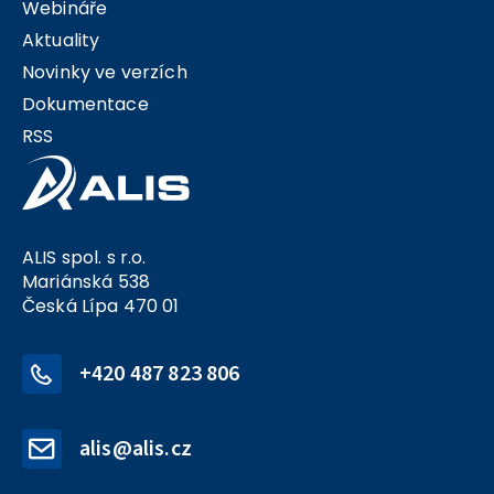
Webináře
Aktuality
Novinky ve verzích
Dokumentace
RSS
ALIS spol. s r.o.
Mariánská 538
Česká Lípa 470 01
+420 487 823 806
alis@alis.cz