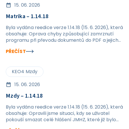
15. 06. 2026
Matrika – 1.14.18
Byla vydána reedice verze 1.14.18 (15. 6. 2026), která
obsahuje: Oprava chyby způsobující zamrznutí
programu při převodu dokumentů do PDF a jejich
následném exportu na disk.
PŘEČÍST
KEO4 Mzdy
15. 06. 2026
Mzdy – 1.14.18
Byla vydána reedice verze 1.14.18 (15. 6. 2026), která
obsahuje: Opravili jsme situaci, kdy se uživatel
pokouší smazat celé hlášení JMHZ, které již bylo
odesláno. Nově se při pokusu o smazání