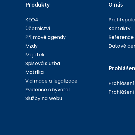
Produkty
O nás
KEO4
Profil spol
Účetnictví
Kontakty
Příjmové agendy
Reference
Mzdy
Datové ce
Majetek
Spisová služba
Prohlášen
Matrika
Vidimace a legalizace
Prohlášen
Evidence obyvatel
Prohlášení
Služby na webu