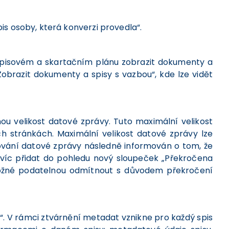
is osoby, která konverzi provedla“.
spisovém a skartačním plánu zobrazit dokumenty a
Zobrazit dokumenty a spisy s vazbou“, kde lze vidět
u velikost datové zprávy. Tuto maximální velikost
h stránkách. Maximální velikost datové zprávy lze
dování datové zprávy následně informován o tom, že
avíc přidat do pohledu nový sloupeček „Překročena
k možné podatelnou odmítnout s důvodem překročení
. V rámci ztvárnění metadat vznikne pro každý spis