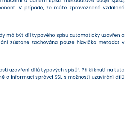
nformacemi o daném spisu: metadatové údaje spisu,
mponent. V případě, že máte zprovozněné vzdálené
kdy má být díl typového spisu automaticky uzavřen a
azání zůstane zachována pouze hlavička metadat v
 uzavření dílů typových spisů”. Při kliknutí na tuto
ně o informaci správci SSL s možností uzavírání dílů