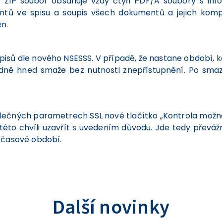
nto ZIP soubor obsahuje vždy čtyři PDF/A soubory s i
entů ve spisu a soupis všech dokumentů a jejich ko
n.
spisů dle nového NSESSS. V případě, že nastane období, 
sledně hned smaže bez nutnosti znepřístupnění. Po sm
lečných parametrech SSL nové tlačítko „Kontrola možnosti
 této chvíli uzavřít s uvedením důvodu. Jde tedy převáž
 časové období.
Další novinky