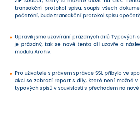
ZIP soubor, který si můžete uložit na disk. Te
transakční protokol spisu, soupis všech dokum
pečetění, bude transakční protokol spisu opečetě
Upravili jsme uzavírání prázdných dílů Typových 
je prázdný, tak se nově tento díl uzavře a ná
modulu Archiv.
Pro uživatele s právem správce SSL přibylo ve spo
akci se zobrazí report s díly, které není možné v
typových spisů v souvislosti s přechodem na nové