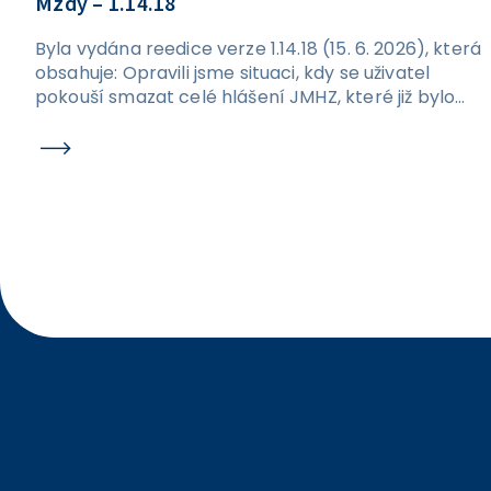
Mzdy – 1.14.18
Byla vydána reedice verze 1.14.18 (15. 6. 2026), která
obsahuje: Opravili jsme situaci, kdy se uživatel
pokouší smazat celé hlášení JMHZ, které již bylo
odesláno. Nově se při pokusu o smazání odeslaného
podání zobrazí hláška a nedojde k promazání dat v
rámci hlášení. Ošetřili jsme kontroly na formuláři
JMHZ v případech, kdy nejsou vyplněny údaje OIČ a
ID PPV. Po opravě by již nic nemělo bránit jejich
ručnímu vyplnění přímo v hlášení.