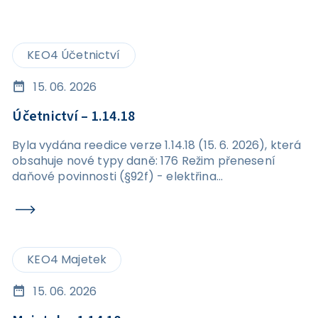
KEO4 Účetnictví
15. 06. 2026
Účetnictví – 1.14.18
Byla vydána reedice verze 1.14.18 (15. 6. 2026), která
obsahuje nové typy daně: 176 Režim přenesení
daňové povinnosti (§92f) - elektřina
576&nbsp;Režim přenesení daňové povinnosti
(§92f) - elektřina
KEO4 Majetek
15. 06. 2026