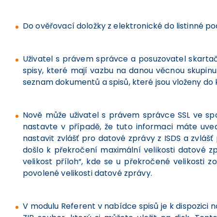
Do ověřovací doložky z elektronické do listinné po
Uživatel s právem správce a posuzovatel skart
spisy, které mají vazbu na danou věcnou skupinu.
seznam dokumentů a spisů, které jsou vloženy do 
Nově může uživatel s právem správce SSL ve spo
nastavte v případě, že tuto informaci máte uve
nastavit zvlášť pro datové zprávy z ISDS a zvlá
došlo k překročení maximální velikosti datové 
velikost příloh“, kde se u překročené velikost
povolené velikosti datové zprávy.
V modulu Referent v nabídce spisů je k dispozici