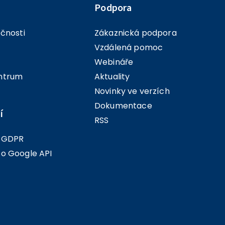
Podpora
ečnosti
Zákaznická podpora
Vzdálená pomoc
Webináře
ntrum
Aktuality
Novinky ve verzích
Dokumentace
í
RSS
í GDPR
 o Google API