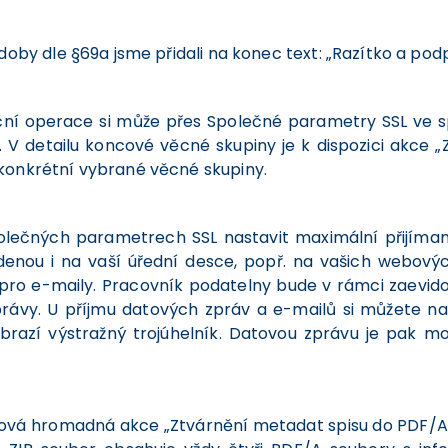
doby dle §69a jsme přidali na konec text: „Razítko a podp
ační operace si může přes Společné parametry SSL ve 
 V detailu koncové věcné skupiny je k dispozici akce „
konkrétní vybrané věcné skupiny.
lečných parametrech SSL nastavit maximální přijímano
denou i na vaší úřední desce, popř. na vašich webovýc
šť pro e-maily. Pracovník podatelny bude v rámci zaevi
zprávy. U příjmu datových zpráv a e-mailů si můžete n
i zobrazí výstražný trojúhelník. Datovou zprávu je pa
 nová hromadná akce „Ztvárnění metadat spisu do PDF/A“