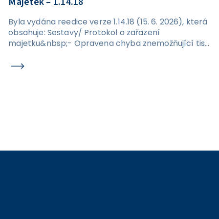
Majetek – 1.14.18
Byla vydána reedice verze 1.14.18 (15. 6. 2026), která
obsahuje: Sestavy/ Protokol o zařazení
majetku&nbsp;- Opravena chyba znemožňující tisk
protokolu o zařazení majetku. Karta majetku /
Transfery / Detail – AU 403 - Odstraněn problém s
vyplněním AU u transferu.