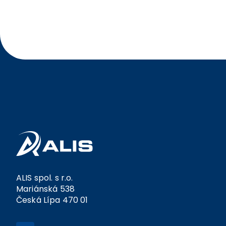
ID PPV. Po opravě by již nic nemělo bránit jejich
ručnímu vyplnění přímo v hlášení.
ALIS spol. s r.o.
Mariánská 538
Česká Lípa 470 01