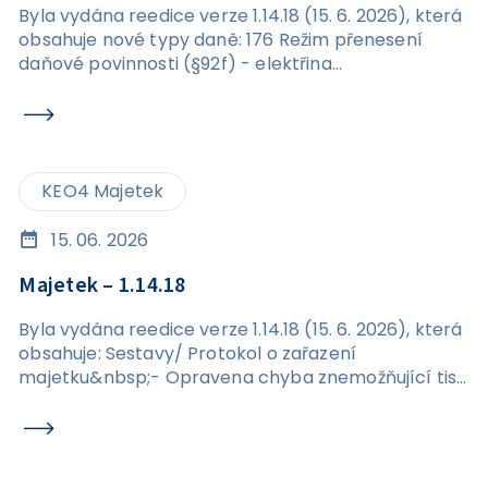
Byla vydána reedice verze 1.14.18 (15. 6. 2026), která
obsahuje nové typy daně: 176 Režim přenesení
daňové povinnosti (§92f) - elektřina
576&nbsp;Režim přenesení daňové povinnosti
(§92f) - elektřina
KEO4 Majetek
15. 06. 2026
Majetek – 1.14.18
Byla vydána reedice verze 1.14.18 (15. 6. 2026), která
obsahuje: Sestavy/ Protokol o zařazení
majetku&nbsp;- Opravena chyba znemožňující tisk
protokolu o zařazení majetku. Karta majetku /
Transfery / Detail – AU 403 - Odstraněn problém s
vyplněním AU u transferu.