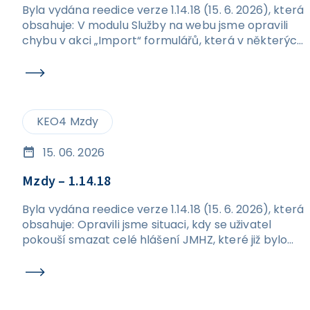
Byla vydána reedice verze 1.14.18 (15. 6. 2026), která
obsahuje: V modulu Služby na webu jsme opravili
chybu v akci „Import“ formulářů, která v některých
případech způsobovala vznik duplicitních
formulářů.
KEO4 Mzdy
15. 06. 2026
Mzdy – 1.14.18
Byla vydána reedice verze 1.14.18 (15. 6. 2026), která
obsahuje: Opravili jsme situaci, kdy se uživatel
pokouší smazat celé hlášení JMHZ, které již bylo
odesláno. Nově se při pokusu o smazání odeslaného
podání zobrazí hláška a nedojde k promazání dat v
rámci hlášení. Ošetřili jsme kontroly na formuláři
JMHZ v případech, kdy nejsou vyplněny údaje OIČ a