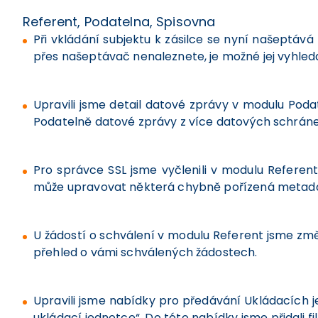
Referent, Podatelna, Spisovna
Při vkládání subjektu k zásilce se nyní našeptává
přes našeptávač nenaleznete, je možné jej vyhleda
Upravili jsme detail datové zprávy v modulu Podat
Podatelně datové zprávy z více datových schráne
Pro správce SSL jsme vyčlenili v modulu Referen
může upravovat některá chybně pořízená metad
U žádostí o schválení v modulu Referent jsme změn
přehled o vámi schválených žádostech.
Upravili jsme nabídky pro předávání Ukládacích j
ukládací jednotce“. Do této nabídky jsme přidali f