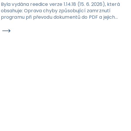
Byla vydána reedice verze 1.14.18 (15. 6. 2026), která
obsahuje: Oprava chyby způsobující zamrznutí
programu při převodu dokumentů do PDF a jejich
následném exportu na disk.