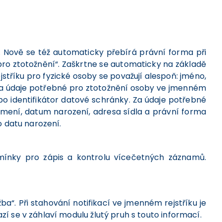
u. Nově se též automaticky přebírá právní forma při
 pro ztotožnění“. Zaškrtne se automaticky na základě
stříku pro fyzické osoby se považují alespoň: jméno,
 Za údaje potřebné pro ztotožnění osoby ve jmenném
o identifikátor datové schránky. Za údaje potřebné
íjmení, datum narození, adresa sídla a právní forma
o datu narození.
dmínky pro zápis a kontrolu vícečetných záznamů.
ba“. Při stahování notifikací ve jmenném rejstříku je
zí se v záhlaví modulu žlutý pruh s touto informací.