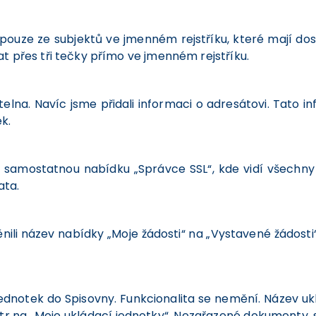
 pouze ze subjektů ve jmenném rejstříku, které mají dos
t přes tři tečky přímo ve jmenném rejstříku.
elna. Navíc jsme přidali informaci o adresátovi. Tato i
k.
t samostatnou nabídku „Správce SSL“, kde vidí všechny
ata.
ili název nabídky „Moje žádosti“ na „Vystavené žádosti“
ednotek do Spisovny. Funkcionalita se nemění. Název uk
iltr na „Moje ukládací jednotky“. Nezařazené dokumenty, 