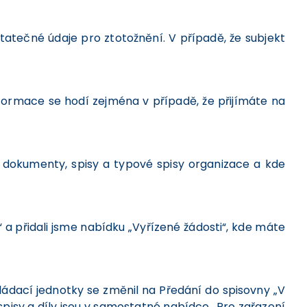
tatečné údaje pro ztotožnění. V případě, že subjekt
nformace se hodí zejména v případě, že přijímáte na
 dokumenty, spisy a typové spisy organizace a kde
 a přidali jsme nabídku „Vyřízené žádosti“, kde máte
ládací jednotky se změnil na Předání do spisovny „V
spisy a díly jsou v samostatné nabídce „Pro zařazení