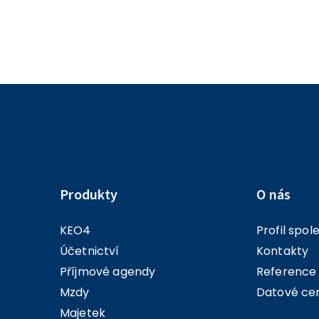
Produkty
O nás
KEO4
Profil spol
Účetnictví
Kontakty
Příjmové agendy
Reference
Mzdy
Datové ce
Majetek