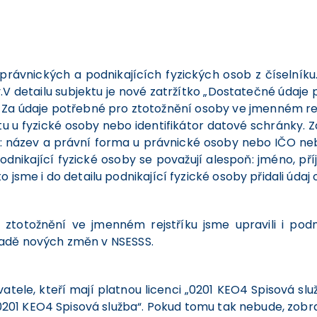
 právnických a podnikajících fyzických osob z číselník
.V detailu subjektu je nové zatržítko „Dostatečné údaje
. Za údaje potřebné pro ztotožnění osoby ve jmenném rej
tu u fyzické osoby nebo identifikátor datové schránky.
ň: název a právní forma u právnické osoby nebo IČO neb
dnikající fyzické osoby se považují alespoň: jméno, př
jsme i do detailu podnikající fyzické osoby přidali údaj 
o ztotožnění ve jmenném rejstříku jsme upravili i po
ladě nových změn v NSESSS.
atele, kteří mají platnou licenci „0201 KEO4 Spisová služ
„0201 KEO4 Spisová služba“. Pokud tomu tak nebude, zobra