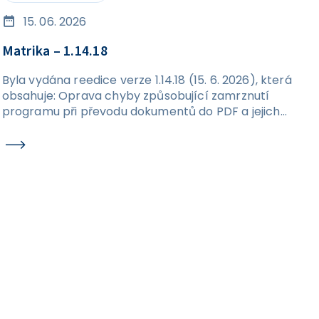
15. 06. 2026
Matrika – 1.14.18
Byla vydána reedice verze 1.14.18 (15. 6. 2026), která
obsahuje: Oprava chyby způsobující zamrznutí
programu při převodu dokumentů do PDF a jejich
následném exportu na disk.