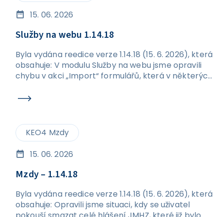
15. 06. 2026
Služby na webu 1.14.18
Byla vydána reedice verze 1.14.18 (15. 6. 2026), která
obsahuje: V modulu Služby na webu jsme opravili
chybu v akci „Import“ formulářů, která v některých
případech způsobovala vznik duplicitních
formulářů.
KEO4 Mzdy
15. 06. 2026
Mzdy – 1.14.18
Byla vydána reedice verze 1.14.18 (15. 6. 2026), která
obsahuje: Opravili jsme situaci, kdy se uživatel
pokouší smazat celé hlášení JMHZ, které již bylo