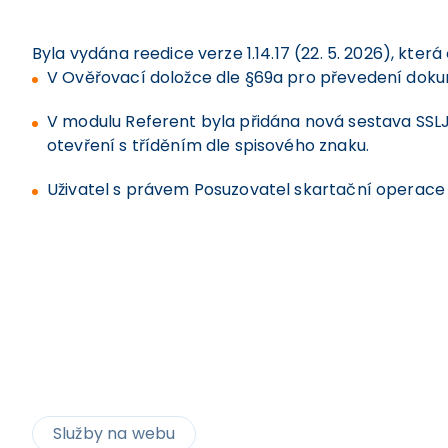
Byla vydána reedice verze 1.14.17 (22. 5. 2026), která
V Ověřovací doložce dle §69a pro převedení dokume
V modulu Referent byla přidána nová sestava SSLJ
otevření s tříděním dle spisového znaku.
Uživatel s právem Posuzovatel skartační operace 
Služby na webu