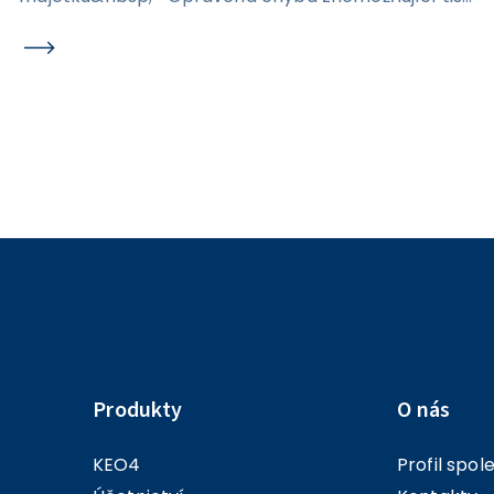
protokolu o zařazení majetku. Karta majetku /
Transfery / Detail – AU 403 - Odstraněn problém s
vyplněním AU u transferu.
Produkty
O nás
KEO4
Profil spol