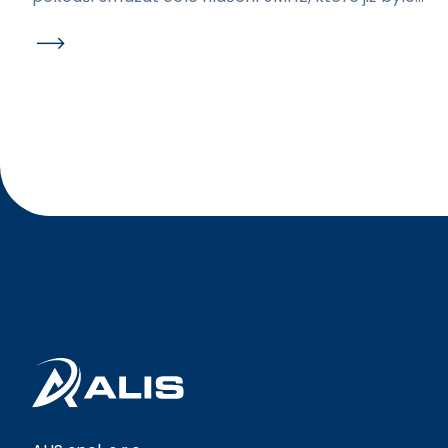
odesláno. Nově se při pokusu o smazání odeslaného
podání zobrazí hláška a nedojde k promazání dat v
rámci hlášení. Ošetřili jsme kontroly na formuláři
JMHZ v případech, kdy nejsou vyplněny údaje OIČ a
ID PPV. Po opravě by již nic nemělo bránit jejich
ručnímu vyplnění přímo v hlášení.