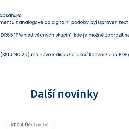
 obsahuje:
ntu z analogové do digitální podoby byl upraven text „P
DR65 "Přehled věcných skupin", kde je možné zobrazit s
(SSLJDR020) má nově k dispozici akci "Konverze do PDF/A
Další novinky
KEO4 Účetnictví