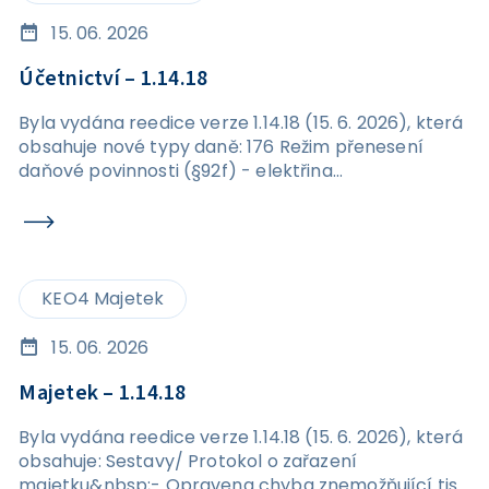
15. 06. 2026
Účetnictví – 1.14.18
Byla vydána reedice verze 1.14.18 (15. 6. 2026), která
obsahuje nové typy daně: 176 Režim přenesení
daňové povinnosti (§92f) - elektřina
576&nbsp;Režim přenesení daňové povinnosti
(§92f) - elektřina
KEO4 Majetek
15. 06. 2026
Majetek – 1.14.18
Byla vydána reedice verze 1.14.18 (15. 6. 2026), která
obsahuje: Sestavy/ Protokol o zařazení
majetku&nbsp;- Opravena chyba znemožňující tisk