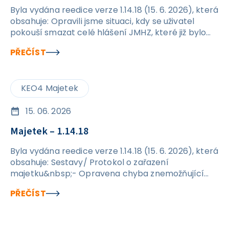
Byla vydána reedice verze 1.14.18 (15. 6. 2026), která
obsahuje: Opravili jsme situaci, kdy se uživatel
pokouší smazat celé hlášení JMHZ, které již bylo
odesláno. Nově se při pokusu o smazání
PŘEČÍST
odeslaného podání zobrazí hláška a nedojde k
promazání dat v rámci hlášení. Ošetřili jsme
kontroly na formuláři JMHZ v případech, kdy
KEO4 Majetek
nejsou vyplněny údaje OIČ a ID PPV. Po opravě by
již nic nemělo bránit jejich ručnímu vyplnění přímo
v hlášení.
15. 06. 2026
Majetek – 1.14.18
Byla vydána reedice verze 1.14.18 (15. 6. 2026), která
obsahuje: Sestavy/ Protokol o zařazení
majetku&nbsp;- Opravena chyba znemožňující
tisk protokolu o zařazení majetku. Karta majetku /
PŘEČÍST
Transfery / Detail – AU 403 - Odstraněn problém s
vyplněním AU u transferu.