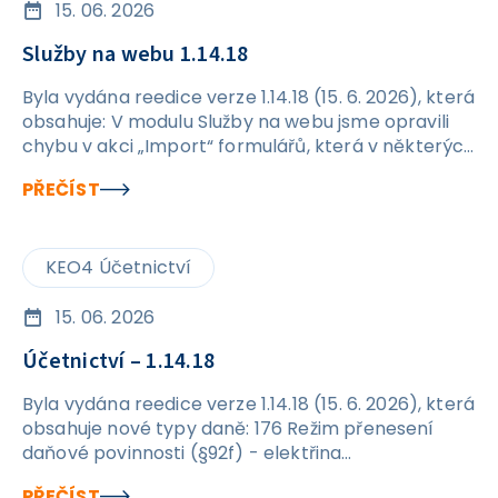
15. 06. 2026
Služby na webu 1.14.18
Byla vydána reedice verze 1.14.18 (15. 6. 2026), která
obsahuje: V modulu Služby na webu jsme opravili
chybu v akci „Import“ formulářů, která v některých
případech způsobovala vznik duplicitních
PŘEČÍST
formulářů.
KEO4 Účetnictví
15. 06. 2026
Účetnictví – 1.14.18
Byla vydána reedice verze 1.14.18 (15. 6. 2026), která
obsahuje nové typy daně: 176 Režim přenesení
daňové povinnosti (§92f) - elektřina
576&nbsp;Režim přenesení daňové povinnosti
PŘEČÍST