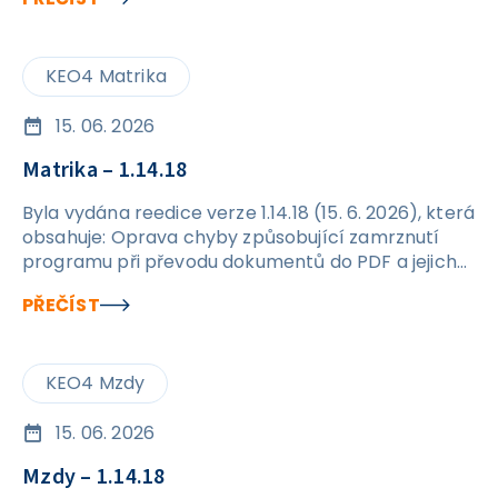
(§92f) - elektřina
KEO4 Matrika
15. 06. 2026
Matrika – 1.14.18
Byla vydána reedice verze 1.14.18 (15. 6. 2026), která
obsahuje: Oprava chyby způsobující zamrznutí
programu při převodu dokumentů do PDF a jejich
následném exportu na disk.
PŘEČÍST
KEO4 Mzdy
15. 06. 2026
Mzdy – 1.14.18