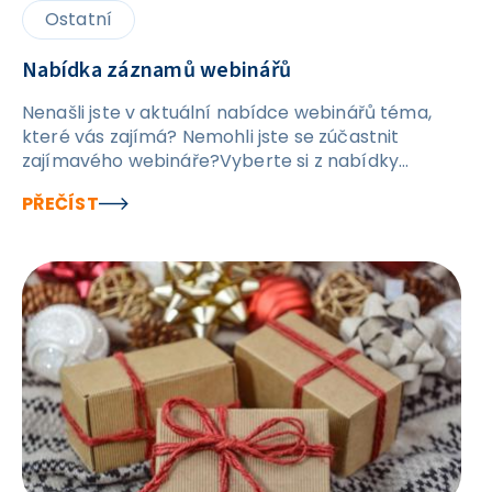
Ostatní
Nabídka záznamů webinářů
Nenašli jste v aktuální nabídce webinářů téma,
které vás zajímá? Nemohli jste se zúčastnit
zajímavého webináře?Vyberte si z nabídky
záznamůPřipravili jsme pro vás možnost objednání
PŘEČÍST
záznamů webinářů, které již proběhly.Podívejte se
na nabídku záznamů.