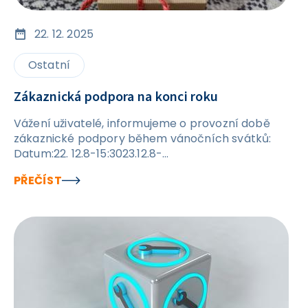
22. 12. 2025
Ostatní
Zákaznická podpora na konci roku
Vážení uživatelé, informujeme o provozní době
zákaznické podpory během vánočních svátků:
Datum:22. 12.8-15:3023.12.8-
15:3024.12.volno25.12.volno26.12.volno29.12.8-
PŘEČÍST
15:3030. 12.&nbsp;8-15:3031. 12.volno1.
1.&nbsp;volno2. 1.8-15:30