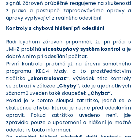
signál. Zároveň průběžně reagujeme na zkušenosti
z praxe a postupně zapracováváme opravy a
úpravy vyplývající z reálného odesílání.
Kontroly a chybová hlášení při odesílání
Rádi bychom zároveň připomněli, že při práci s
JMHZ probíhá
vícestupňový systém kontrol
a je
dobré s ním při odesílání počítat.
První kontrola probíhá již na úrovni samotného
programu KEO4 Mzdy, a to prostřednictvím
tlačítka
„Zkontrolovat“
. Výsledek této kontroly
se zobrazí v záložce
„Chyby“
, kde je u jednotlivých
záznamů uveden také sloupeček
„Chyba“
.
Pokud je v tomto sloupci zatržítko, jedná se o
skutečnou chybu, kterou je nutné před odesláním
opravit. Pokud zatržítko uvedeno není, jde
zpravidla pouze o upozornění a hlášení je možné
odeslat i s touto informací.