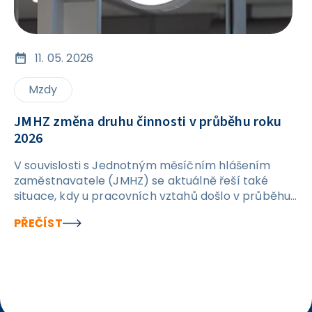
11. 05. 2026
Mzdy
JMHZ změna druhu činnosti v průběhu roku
2026
V souvislosti s Jednotným měsíčním hlášením
zaměstnavatele (JMHZ) se aktuálně řeší také
situace, kdy u pracovních vztahů došlo v průběhu
roku 2026 ke změně druhu činnosti. Typicky se
PŘEČÍST
jedná o případy, kdy byl původní druh činnosti „14 –
neuvolněný zastupitel“ změněn na označení „1–9“
(týká se to především členů komisí, kteří jsou
zároveň zastupiteli, situace mohla ale nastat i u
jiných pracovních vztahů). U těchto pracovních
vztahů je při zpětném vytváření hlášení JMHZ za