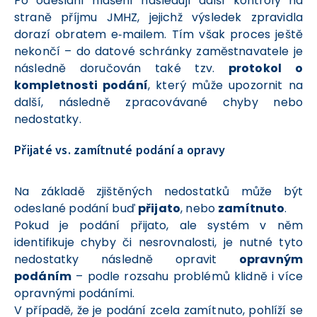
Po odeslání hlášení následují další kontroly na
straně příjmu JMHZ, jejichž výsledek zpravidla
dorazí obratem e‑mailem. Tím však proces ještě
nekončí – do datové schránky zaměstnavatele je
následně doručován také tzv.
protokol o
kompletnosti podání
, který může upozornit na
další, následně zpracovávané chyby nebo
nedostatky.
Přijaté vs. zamítnuté podání a opravy
Na základě zjištěných nedostatků může být
odeslané podání buď
přijato
, nebo
zamítnuto
.
Pokud je podání přijato, ale systém v něm
identifikuje chyby či nesrovnalosti, je nutné tyto
nedostatky následně opravit
opravným
podáním
– podle rozsahu problémů klidně i více
opravnými podáními.
V případě, že je podání zcela zamítnuto, pohlíží se