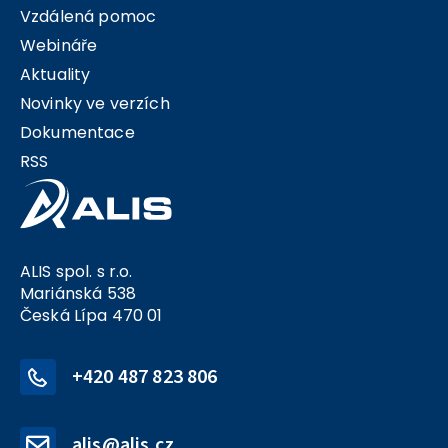
Vzdálená pomoc
Webináře
Aktuality
Novinky ve verzích
Dokumentace
RSS
ALIS spol. s r.o.
Mariánská 538
Česká Lípa 470 01
+420 487 823 806
alis@alis.cz