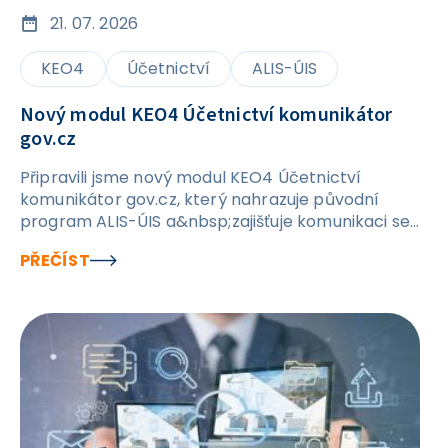
21. 07. 2026
KEO4
Účetnictví
ALIS-ÚIS
Nový modul KEO4 Účetnictví komunikátor
gov.cz
Připravili jsme nový modul KEO4 Účetnictví
komunikátor gov.cz, který nahrazuje původní
program ALIS-ÚIS a&nbsp;zajišťuje komunikaci se
službami poskytovanými státní správou přímo v
PŘEČÍST
prostředí KEO4 Účetnictví. Modul podporuje
komunikaci s daňovou správou&nbsp;(od verze
KEO4 1.14.19) a Centrálním systémem účetních
informací státu (CSÚIS). Proč dochází ke změně
Původní program ALIS-ÚIS je založen na
technologii, která již neumožňuje jeho další
dlouhodobý rozvoj. Z tohoto důvodu je připraveno
nové řešení přímo v systému KEO4. Program ALIS-
ÚIS zůstává stávajícím uživatelům i nadále k