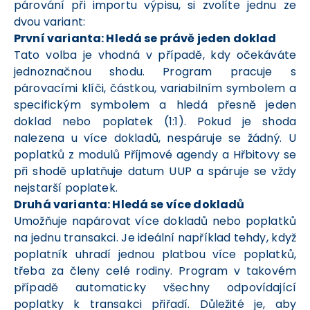
párování při importu výpisu, si zvolíte jednu ze
dvou variant:
První varianta: Hledá se právě jeden doklad
Tato volba je vhodná v případě, kdy očekáváte
jednoznačnou shodu. Program pracuje s
párovacími klíči, částkou, variabilním symbolem a
specifickým symbolem a hledá přesně jeden
doklad nebo poplatek (1:1). Pokud je shoda
nalezena u více dokladů, nespáruje se žádný. U
poplatků z modulů Příjmové agendy a Hřbitovy se
při shodě uplatňuje datum UUP a spáruje se vždy
nejstarší poplatek.
Druhá varianta: Hledá se více dokladů
Umožňuje napárovat více dokladů nebo poplatků
na jednu transakci. Je ideální například tehdy, když
poplatník uhradí jednou platbou více poplatků,
třeba za členy celé rodiny. Program v takovém
případě automaticky všechny odpovídající
poplatky k transakci přiřadí. Důležité je, aby