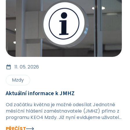
jiných pracovních vztahů). U těchto pracovních
vztahů je při zpětném vytváření hlášení JMHZ za
období leden až březen nastaven kód činnosti,
který byl nastaven v daném období, což v praxi
představuje problém. Z tohoto důvodu žádáme,
abyste s odesláním hlášení JMHZ za období leden
až březen v těchto případech vyčkali až na konec
května, případně na červen, kdy bude zveřejněna
další řádná aktualizace programu. V rámci této
aktualizace bude umožněno zpětně měnit druh
11. 05. 2026
činnosti u pracovních vztahů a tím správně
vyhodnotit v rámci JMHZ výše popsané situace.
Mzdy
Aktuální informace k JMHZ
Od začátku května je možné odesílat Jednotné
měsíční hlášení zaměstnavatele (JMHZ) přímo z
programu KEO4 Mzdy. Již nyní evidujeme uživatele,
kteří mají svá hlášení úspěšně podaná, což
PŘEČÍST